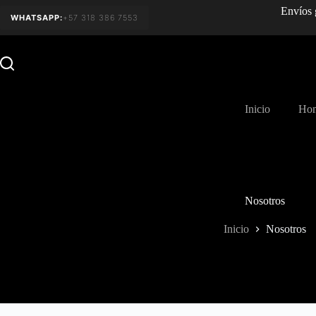
Envíos 
WHATSAPP:
+57 318 386 7553
Inicio
Ho
Nosotros
Inicio
Nosotros