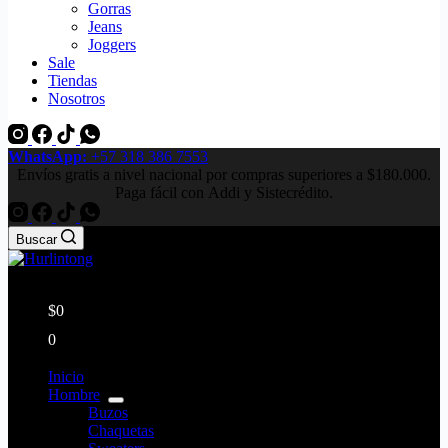
Gorras
Jeans
Joggers
Sale
Tiendas
Nosotros
WhatsApp:
+57 318 386 7553
Envíos gratis a nivel nacional por compras superiores a $180.000.
Paga fácil con Addi y Sistecrédito.
Buscar
$
0
0
Inicio
Hombre
Buzos
Chaquetas