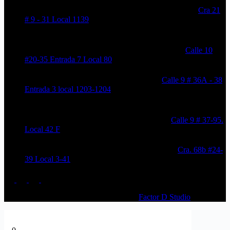
CENTRO COMERCIAL SAN VICENTE PLAZA
Cra 21
# 9 - 31 Local 1139
CENTRO COMERCIAL PUERTO PRINCIPE
Calle 10
#20-35 Entrada 7 Local 80
CENTRO COMERCIAL RONCADOR
Calle 9 # 36A - 38
Entrada 3 local 1203-1204
CENTRO COMERCIAL PROVIDENCIA
Calle 9 # 37-95.
Local 42 F
CENTRO COMERCIAL SALITRE PLAZA
Cra. 68b #24-
39 Local 3-41
© 2026 HURLINTONG - Diseñado por
Factor D Studio