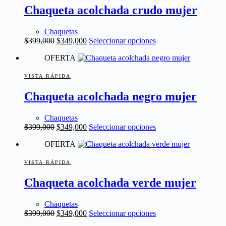
Chaqueta acolchada crudo mujer
opciones
se
pueden
Chaquetas
elegir
El
El
Este
$
399,000
$
349,000
Seleccionar opciones
en
precio
precio
producto
la
OFERTA
original
actual
tiene
página
era:
es:
múltiples
de
$399,000.
$349,000.
variantes.
VISTA RÁPIDA
producto
Las
Chaqueta acolchada negro mujer
opciones
se
pueden
Chaquetas
elegir
El
El
Este
$
399,000
$
349,000
Seleccionar opciones
en
precio
precio
producto
la
OFERTA
original
actual
tiene
página
era:
es:
múltiples
de
$399,000.
$349,000.
variantes.
VISTA RÁPIDA
producto
Las
Chaqueta acolchada verde mujer
opciones
se
pueden
Chaquetas
elegir
El
El
Este
$
399,000
$
349,000
Seleccionar opciones
en
precio
precio
producto