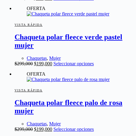
precio
precio
producto
de
OFERTA
original
actual
tiene
producto
era:
es:
múltiples
$299,000.
$199,000.
variantes.
Las
VISTA RÁPIDA
opciones
Chaqueta polar fleece verde pastel
se
pueden
mujer
elegir
en
la
Chaquetas
,
Mujer
El
El
Este
página
$
299,000
$
199,000
Seleccionar opciones
precio
precio
producto
de
OFERTA
original
actual
tiene
producto
era:
es:
múltiples
$299,000.
$199,000.
variantes.
Las
VISTA RÁPIDA
opciones
Chaqueta polar fleece palo de rosa
se
pueden
mujer
elegir
en
la
Chaquetas
,
Mujer
El
El
Este
página
$
299,000
$
199,000
Seleccionar opciones
precio
precio
producto
de