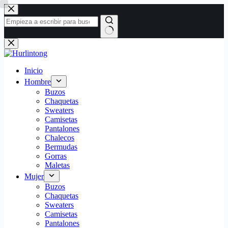
Saltar
al
contenido
Sin
resultados
Inicio
Hombre
Buzos
Chaquetas
Sweaters
Camisetas
Pantalones
Chalecos
Bermudas
Gorras
Maletas
Mujer
Buzos
Chaquetas
Sweaters
Camisetas
Pantalones