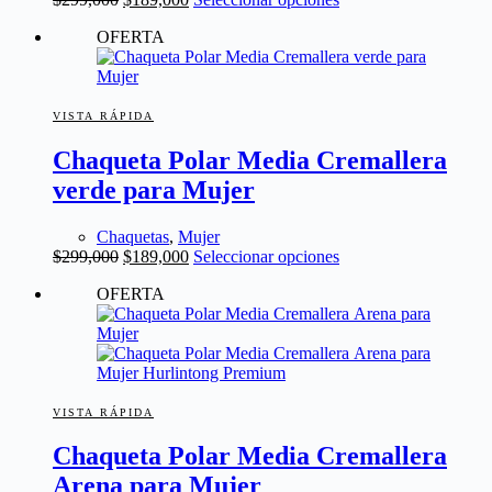
precio
precio
producto
OFERTA
original
actual
tiene
era:
es:
múltiples
$299,000.
$189,000.
variantes.
Las
opciones
VISTA RÁPIDA
se
Chaqueta Polar Media Cremallera
pueden
elegir
verde para Mujer
en
la
página
Chaquetas
,
Mujer
El
El
Este
de
$
299,000
$
189,000
Seleccionar opciones
precio
precio
producto
producto
OFERTA
original
actual
tiene
era:
es:
múltiples
$299,000.
$189,000.
variantes.
Las
opciones
se
pueden
VISTA RÁPIDA
elegir
Chaqueta Polar Media Cremallera
en
la
Arena para Mujer