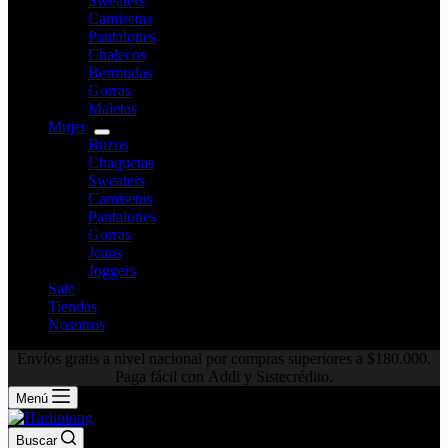
Sweaters
Camisetas
Pantalones
Chalecos
Bermudas
Gorras
Maletas
Mujer
Buzos
Chaquetas
Sweaters
Camisetas
Pantalones
Gorras
Jeans
Joggers
Sale
Tiendas
Nosotros
Envíos gratis a nivel nacional por compras superiores a $180.000.
Paga fácil con Addi y Sistecrédito.
Menú
Buscar