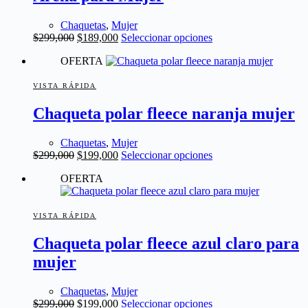
página
de
producto
Chaquetas
,
Mujer
El
El
Este
$
299,000
$
189,000
Seleccionar opciones
precio
precio
producto
OFERTA
original
actual
tiene
era:
es:
múltiples
$299,000.
$189,000.
variantes.
VISTA RÁPIDA
Las
Chaqueta polar fleece naranja mujer
opciones
se
pueden
Chaquetas
,
Mujer
elegir
El
El
Este
$
299,000
$
199,000
Seleccionar opciones
en
precio
precio
producto
la
OFERTA
original
actual
tiene
página
era:
es:
múltiples
de
$299,000.
$199,000.
variantes.
producto
Las
VISTA RÁPIDA
opciones
Chaqueta polar fleece azul claro para
se
pueden
mujer
elegir
en
la
Chaquetas
,
Mujer
El
El
Este
página
$
299,000
$
199,000
Seleccionar opciones