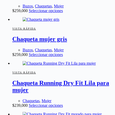
pueden
Buzos
,
Chaquetas
,
Mujer
elegir
Este
$
259,000
Seleccionar opciones
en
producto
la
tiene
página
múltiples
de
variantes.
VISTA RÁPIDA
producto
Las
Chaqueta mujer gris
opciones
se
pueden
Buzos
,
Chaquetas
,
Mujer
elegir
Este
$
259,000
Seleccionar opciones
en
producto
la
tiene
página
múltiples
de
variantes.
VISTA RÁPIDA
producto
Las
Chaqueta Running Dry Fit Lila para
opciones
se
mujer
pueden
elegir
en
Chaquetas
,
Mujer
Este
la
$
239,000
Seleccionar opciones
producto
página
tiene
de