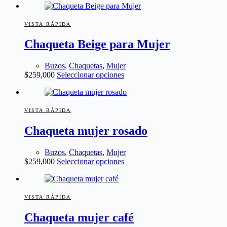
original
actual
tiene
producto
era:
es:
múltiples
$299,000.
$199,000.
variantes.
VISTA RÁPIDA
Las
Chaqueta Beige para Mujer
opciones
se
pueden
Buzos
,
Chaquetas
,
Mujer
elegir
Este
$
259,000
Seleccionar opciones
en
producto
la
tiene
página
múltiples
de
variantes.
VISTA RÁPIDA
producto
Las
Chaqueta mujer rosado
opciones
se
pueden
Buzos
,
Chaquetas
,
Mujer
elegir
Este
$
259,000
Seleccionar opciones
en
producto
la
tiene
página
múltiples
de
variantes.
VISTA RÁPIDA
producto
Las
Chaqueta mujer café
opciones
se