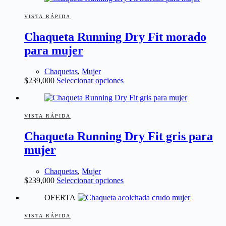
múltiples
producto
variantes.
VISTA RÁPIDA
Las
Chaqueta Running Dry Fit morado
opciones
se
para mujer
pueden
elegir
en
Chaquetas
,
Mujer
Este
la
$
239,000
Seleccionar opciones
producto
página
tiene
de
múltiples
producto
variantes.
VISTA RÁPIDA
Las
Chaqueta Running Dry Fit gris para
opciones
se
mujer
pueden
elegir
en
Chaquetas
,
Mujer
Este
la
$
239,000
Seleccionar opciones
producto
página
OFERTA
tiene
de
múltiples
producto
variantes.
VISTA RÁPIDA
Las