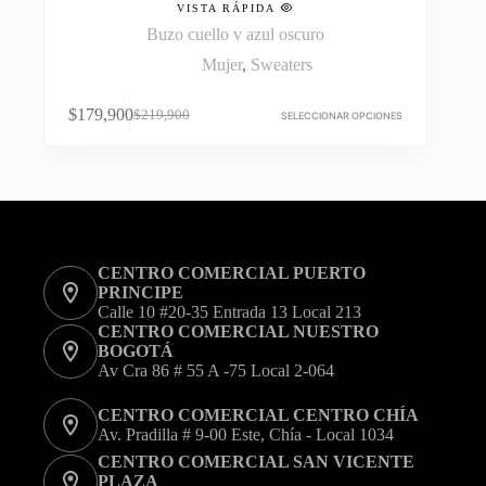
VISTA RÁPIDA
Buzo cuello v azul oscuro
Mujer
,
Sweaters
Este
$
179,900
$
219,900
producto
SELECCIONAR OPCIONES
El
El
tiene
precio
precio
múltiples
original
actual
variantes.
era:
es:
Las
$219,900.
$179,900.
opciones
se
pueden
CENTRO COMERCIAL PUERTO
elegir
PRINCIPE
en
Calle 10 #20-35 Entrada 13 Local 213
la
CENTRO COMERCIAL NUESTRO
página
BOGOTÁ
de
Av Cra 86 # 55 A -75 Local 2-064
producto
CENTRO COMERCIAL CENTRO CHÍA
Av. Pradilla # 9-00 Este, Chía - Local 1034
CENTRO COMERCIAL SAN VICENTE
PLAZA