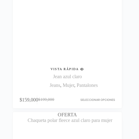
VISTA RÁPIDA
Jean azul claro
Jeans
,
Mujer
,
Pantalones
Este
$
159,000
$
199,000
producto
SELECCIONAR OPCIONES
El
El
tiene
precio
precio
múltiples
original
actual
OFERTA
variantes.
era:
es:
Las
$199,000.
$159,000.
opciones
se