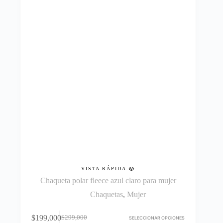
pueden
elegir
en
la
página
de
producto
VISTA RÁPIDA
Chaqueta polar fleece azul claro para mujer
Chaquetas
,
Mujer
Este
$
199,000
$
299,000
producto
SELECCIONAR OPCIONES
El
El