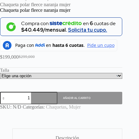
Chaqueta polar fleece naranja mujer
Chaqueta polar fleece naranja mujer
Compra con
en
6
cuotas de
$40.449/mensual.
Solicita tu cupo.
$
199,000
$
299,000
El
El
precio
precio
Talla
original
actual
era:
es:
$299,000.
$199,000.
Chaqueta
AÑADIR AL CARRITO
polar
fleece
SKU:
N/D
Categorías:
Chaquetas
,
Mujer
naranja
mujer
cantidad
Descripción