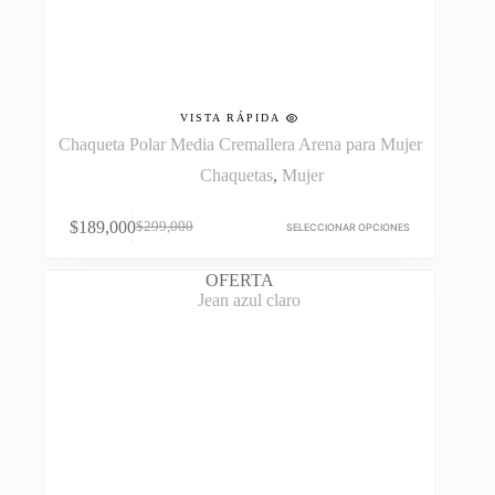
VISTA RÁPIDA
Chaqueta Polar Media Cremallera Arena para Mujer
Chaquetas
,
Mujer
Este
$
189,000
$
299,000
producto
SELECCIONAR OPCIONES
El
El
tiene
precio
precio
múltiples
original
actual
OFERTA
variantes.
era:
es:
Las
$299,000.
$189,000.
opciones
se
pueden
elegir
en
la
página
de
producto