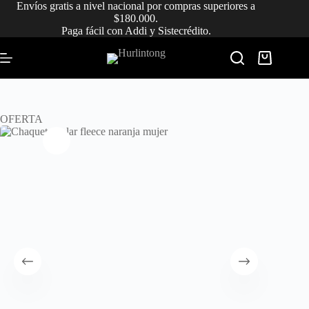
Saltar
Envíos gratis a nivel nacional por compras superiores a
al
$180.000.
contenido
Paga fácil con Addi y Sistecrédito.
Carro
de
compra
OFERTA