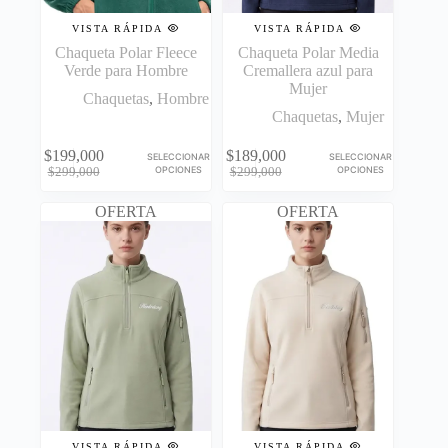
VISTA RÁPIDA
VISTA RÁPIDA
Chaqueta Polar Fleece
Chaqueta Polar Media
Verde para Hombre
Cremallera azul para
Mujer
Chaquetas
,
Hombre
Chaquetas
,
Mujer
Este
Este
$
199,000
$
189,000
SELECCIONAR
SELECCIONAR
producto
producto
El
El
El
El
OPCIONES
OPCIONES
$
299,000
$
299,000
tiene
tiene
precio
precio
precio
precio
múltiples
múltiples
original
actual
original
actual
OFERTA
OFERTA
variantes.
variantes.
era:
es:
era:
es:
Las
Las
$299,000.
$199,000.
$299,000.
$189,000.
opciones
opciones
se
se
pueden
pueden
elegir
elegir
en
en
la
la
página
página
de
de
producto
producto
VISTA RÁPIDA
VISTA RÁPIDA