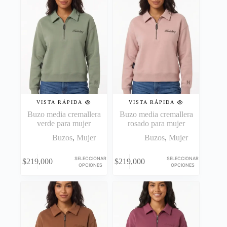
VISTA RÁPIDA
VISTA RÁPIDA
Buzo media cremallera
Buzo media cremallera
verde para mujer
rosado para mujer
Buzos
,
Mujer
Buzos
,
Mujer
Este
Este
SELECCIONAR
SELECCIONAR
$
219,000
$
219,000
producto
producto
OPCIONES
OPCIONES
tiene
tiene
múltiples
múltiples
variantes.
variantes.
Las
Las
opciones
opciones
se
se
pueden
pueden