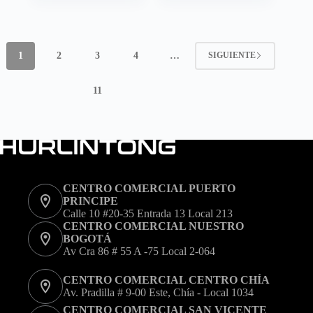
múltiples
múltiples
variantes.
variantes.
Las
Las
opciones
opciones
1
2
3
4
…
SIGUIENTE
se
se
pueden
pueden
elegir
elegir
11
en
en
la
la
página
página
de
de
producto
producto
CENTRO COMERCIAL PUERTO
PRINCIPE
Calle 10 #20-35 Entrada 13 Local 213
CENTRO COMERCIAL NUESTRO
BOGOTÁ
Av Cra 86 # 55 A -75 Local 2-064
CENTRO COMERCIAL CENTRO CHÍA
Av. Pradilla # 9-00 Este, Chía - Local 1034
CENTRO COMERCIAL SAN VICENTE