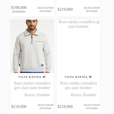
Este
Este
$
199,000
SELECCIONAR
SELECCIONAR
$
219,000
producto
producto
El
El
OPCIONES
OPCIONES
$
299,000
tiene
tiene
precio
precio
múltiples
múltiples
original
actual
variantes.
variantes.
era:
es:
Las
Las
$299,000.
$199,000.
opciones
opciones
se
se
pueden
pueden
elegir
elegir
en
en
la
la
página
página
de
de
producto
producto
VISTA RÁPIDA
VISTA RÁPIDA
Buzo media cremallera
Buzo media cremallera
gris claro para hombre
gris para hombre
Buzos
,
Hombre
Buzos
,
Hombre
Este
Este
SELECCIONAR
SELECCIONAR
$
219,000
$
219,000
producto
producto
OPCIONES
OPCIONES
tiene
tiene