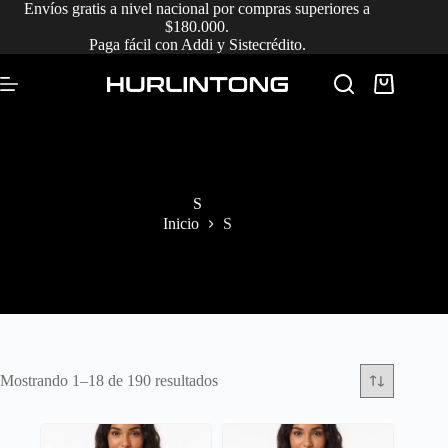
Saltar
Envíos gratis a nivel nacional por compras superiores a
al
$180.000.
contenido
Paga fácil con Addi y Sistecrédito.
Carro
de
compra
S
Inicio
S
Ordenado
Mostrando 1–18 de 190 resultados
por
los
últimos