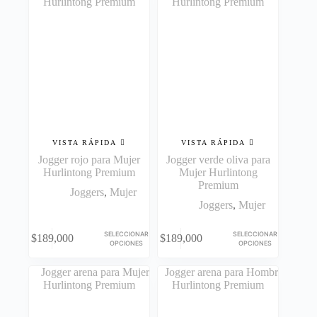
VISTA RÁPIDA
VISTA RÁPIDA
Jogger rojo para Mujer
Jogger verde oliva para
Hurlintong Premium
Mujer Hurlintong
Premium
Joggers
,
Mujer
Joggers
,
Mujer
Este
Este
SELECCIONAR
SELECCIONAR
$
189,000
$
189,000
producto
producto
OPCIONES
OPCIONES
tiene
tiene
múltiples
múltiples
variantes.
variantes.
Las
Las
opciones
opciones
se
se