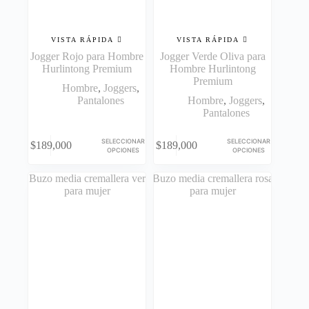
de
de
producto
producto
VISTA RÁPIDA
VISTA RÁPIDA
Jogger Rojo para Hombre
Jogger Verde Oliva para
Hurlintong Premium
Hombre Hurlintong
Premium
Hombre
,
Joggers
,
Pantalones
Hombre
,
Joggers
,
Pantalones
Este
Este
SELECCIONAR
SELECCIONAR
$
189,000
$
189,000
producto
producto
OPCIONES
OPCIONES
tiene
tiene
múltiples
múltiples
variantes.
variantes.
Las
Las
opciones
opciones
se
se
pueden
pueden
elegir
elegir
en
en
la
la
página
página
de
de
producto
producto