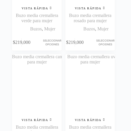
VISTA RÁPIDA
VISTA RÁPIDA
Buzo media cremallera
Buzo media cremallera
verde para mujer
rosado para mujer
Buzos
,
Mujer
Buzos
,
Mujer
Este
Este
SELECCIONAR
SELECCIONAR
$
219,000
$
219,000
producto
producto
OPCIONES
OPCIONES
tiene
tiene
múltiples
múltiples
variantes.
variantes.
Las
Las
opciones
opciones
se
se
pueden
pueden
elegir
elegir
en
en
la
la
página
página
de
de
producto
producto
VISTA RÁPIDA
VISTA RÁPIDA
Buzo media cremallera
Buzo media cremallera