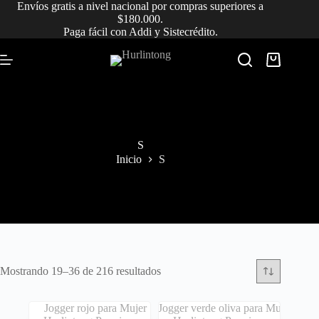
Saltar
Envíos gratis a nivel nacional por compras superiores a
al
$180.000.
contenido
Paga fácil con Addi y Sistecrédito.
Carro
de
compra
S
Inicio
S
Ordenado
Mostrando 19–36 de 216 resultados
por
los
últimos