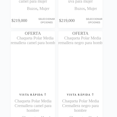
camel para mujer
uva para mujer
Buzos
,
Mujer
Buzos
,
Mujer
Este
Este
SELECCIONAR
SELECCIONAR
$
219,000
$
219,000
producto
producto
OPCIONES
OPCIONES
tiene
tiene
múltiples
múltiples
OFERTA
OFERTA
variantes.
variantes.
Las
Las
opciones
opciones
se
se
pueden
pueden
elegir
elegir
en
en
la
la
página
página
de
de
producto
producto
VISTA RÁPIDA
VISTA RÁPIDA
Chaqueta Polar Media
Chaqueta Polar Media
Cremallera camel para
Cremallera negro para
hombre
hombre