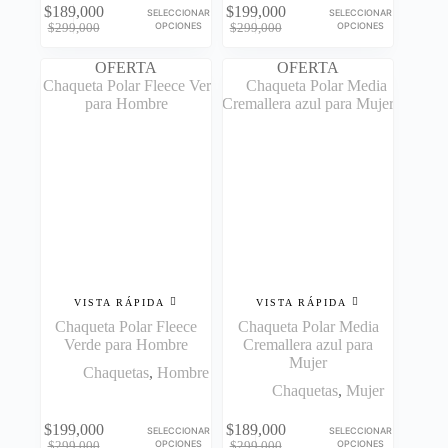
Este
Este
$
189,000
$
199,000
SELECCIONAR
SELECCIONAR
producto
producto
El
El
El
El
OPCIONES
OPCIONES
$
299,000
$
299,000
tiene
tiene
precio
precio
precio
precio
múltiples
múltiples
original
actual
original
actual
OFERTA
OFERTA
variantes.
variantes.
era:
es:
era:
es:
Las
Las
$299,000.
$189,000.
$299,000.
$199,000.
opciones
opciones
se
se
pueden
pueden
elegir
elegir
en
en
la
la
página
página
de
de
producto
producto
VISTA RÁPIDA
VISTA RÁPIDA
Chaqueta Polar Fleece
Chaqueta Polar Media
Verde para Hombre
Cremallera azul para
Mujer
Chaquetas
,
Hombre
Chaquetas
,
Mujer
Este
Este
$
199,000
$
189,000
SELECCIONAR
SELECCIONAR
producto
producto
El
El
El
El
OPCIONES
OPCIONES
$
299,000
$
299,000