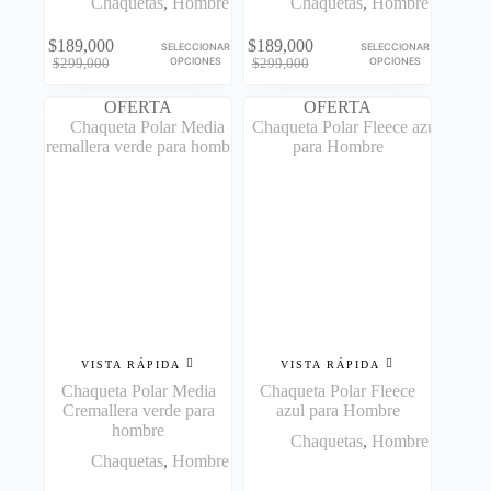
Chaquetas
,
Hombre
Chaquetas
,
Hombre
Este
Este
$
189,000
$
189,000
SELECCIONAR
SELECCIONAR
producto
producto
El
El
El
El
OPCIONES
OPCIONES
$
299,000
$
299,000
tiene
tiene
precio
precio
precio
precio
múltiples
múltiples
original
actual
original
actual
OFERTA
OFERTA
variantes.
variantes.
era:
es:
era:
es:
Las
Las
$299,000.
$189,000.
$299,000.
$189,000.
opciones
opciones
se
se
pueden
pueden
elegir
elegir
en
en
la
la
página
página
de
de
producto
producto
VISTA RÁPIDA
VISTA RÁPIDA
Chaqueta Polar Media
Chaqueta Polar Fleece
Cremallera verde para
azul para Hombre
hombre
Chaquetas
,
Hombre
Chaquetas
,
Hombre