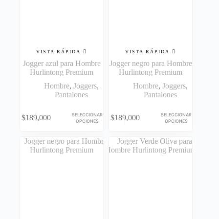
en
en
la
la
página
página
de
de
producto
producto
VISTA RÁPIDA
VISTA RÁPIDA
Jogger azul para Hombre
Jogger negro para Hombre
Hurlintong Premium
Hurlintong Premium
Hombre
,
Joggers
,
Hombre
,
Joggers
,
Pantalones
Pantalones
Este
Este
SELECCIONAR
SELECCIONAR
$
189,000
$
189,000
producto
producto
OPCIONES
OPCIONES
tiene
tiene
múltiples
múltiples
variantes.
variantes.
Las
Las
opciones
opciones
se
se
pueden
pueden
elegir
elegir
en
en
la
la
página
página