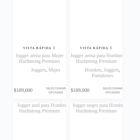
pueden
pueden
elegir
elegir
en
en
la
la
página
página
de
de
producto
producto
VISTA RÁPIDA
VISTA RÁPIDA
Jogger arena para Mujer
Jogger arena para Hombre
Hurlintong Premium
Hurlintong Premium
Joggers
,
Mujer
Hombre
,
Joggers
,
Pantalones
Este
Este
SELECCIONAR
SELECCIONAR
$
189,000
$
189,000
producto
producto
OPCIONES
OPCIONES
tiene
tiene
múltiples
múltiples
variantes.
variantes.
Las
Las
opciones
opciones
se
se
pueden
pueden
elegir
elegir