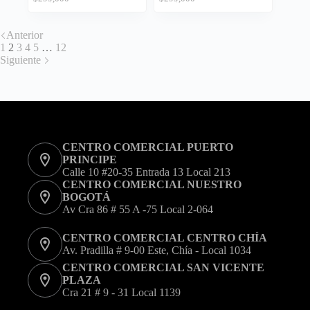
tiene
tiene
precio
precio
precio
precio
múltiples
múltiples
original
actual
original
actual
variantes.
variantes.
Anterior
era:
es:
era:
es:
Las
Las
1
2
3
4
5
…
$299,000.
$199,000.
12
$299,000.
$189,000.
opciones
opciones
Siguiente
se
se
pueden
pueden
elegir
elegir
en
en
la
la
página
página
de
de
CENTRO COMERCIAL PUERTO
producto
producto
PRINCIPE
Calle 10 #20-35 Entrada 13 Local 213
CENTRO COMERCIAL NUESTRO
BOGOTÁ
Av Cra 86 # 55 A -75 Local 2-064
CENTRO COMERCIAL CENTRO CHÍA
Av. Pradilla # 9-00 Este, Chía - Local 1034
CENTRO COMERCIAL SAN VICENTE
PLAZA
Cra 21 # 9 - 31 Local 1139