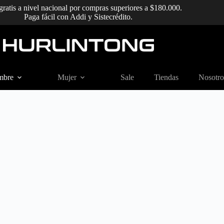
gratis a nivel nacional por compras superiores a $180.000.
Paga fácil con Addi y Sistecrédito.
mbre
Mujer
Sale
Tiendas
Nosotro