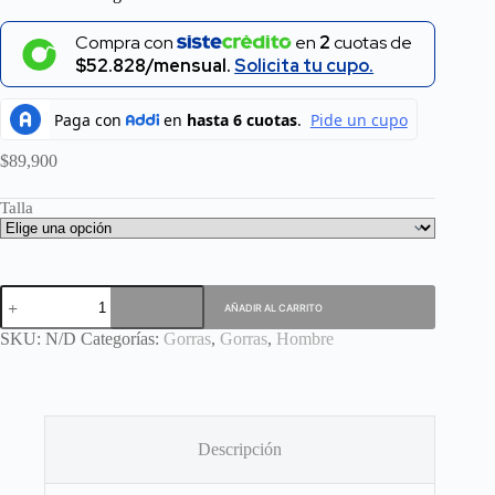
Compra con
en
2
cuotas de
$52.828/mensual.
Solicita tu cupo.
$
89,900
Talla
Gorra
AÑADIR AL CARRITO
Hurlintong
New
SKU:
N/D
Categorías:
Gorras
,
Gorras
,
Hombre
York
cantidad
Descripción