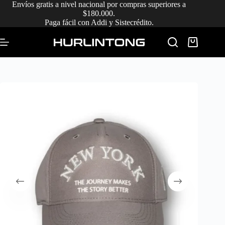
Saltar
Envíos gratis a nivel nacional por compras superiores a
al
$180.000.
contenido
Paga fácil con Addi y Sistecrédito.
Carro
de
compra