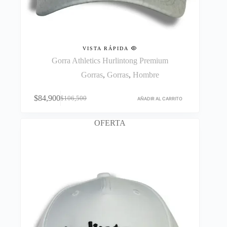
VISTA RÁPIDA
Gorra Athletics Hurlintong Premium
Gorras
,
Gorras
,
Hombre
$
84,900
$
106,500
AÑADIR AL CARRITO
El
El
precio
precio
original
actual
OFERTA
era:
es:
$106,500.
$84,900.