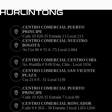
variantes.
Las
opciones
se
pueden
elegir
CENTRO COMERCIAL PUERTO
en
PRINCIPE
la
Calle 10 #20-35 Entrada 13 Local 213
página
CENTRO COMERCIAL NUESTRO
de
BOGOTÁ
producto
Av Cra 86 # 55 A -75 Local 2-064
CENTRO COMERCIAL CENTRO CHÍA
Av. Pradilla # 9-00 Este, Chía - Local 1034
CENTRO COMERCIAL SAN VICENTE
PLAZA
Cra 21 # 9 - 31 Local 1139
CENTRO COMERCIAL PUERTO
PRINCIPE
Calle 10 #20-35 Entrada 7 Local 80
CENTRO COMERCIAL RONCADOR
Calle 9 # 36A - 38 Entrada 3 local 1203-1204