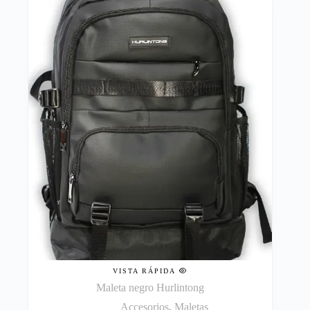
VISTA RÁPIDA
Maleta negro Hurlintong
Accesorios
,
Maletas