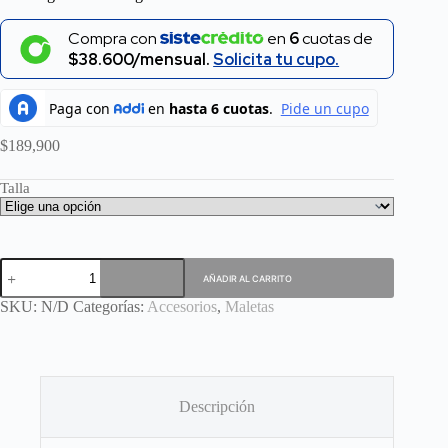
Compra con
en
6
cuotas de
$38.600/mensual.
Solicita tu cupo.
$
189,900
Talla
Maleta
AÑADIR AL CARRITO
gris
Hurlintong
SKU:
N/D
Categorías:
Accesorios
,
Maletas
cantidad
Descripción