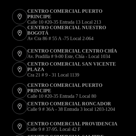
pueden
elegir
CENTRO COMERCIAL PUERTO
en
PRINCIPE
la
Calle 10 #20-35 Entrada 13 Local 213
página
CENTRO COMERCIAL NUESTRO
de
BOGOTÁ
producto
Av Cra 86 # 55 A -75 Local 2-064
CENTRO COMERCIAL CENTRO CHÍA
Av. Pradilla # 9-00 Este, Chía - Local 1034
CENTRO COMERCIAL SAN VICENTE
PLAZA
Cra 21 # 9 - 31 Local 1139
CENTRO COMERCIAL PUERTO
PRINCIPE
Calle 10 #20-35 Entrada 7 Local 80
CENTRO COMERCIAL RONCADOR
Calle 9 # 36A - 38 Entrada 3 local 1203-1204
CENTRO COMERCIAL PROVIDENCIA
Calle 9 # 37-95. Local 42 F