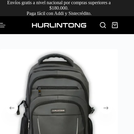
Saltar
Envíos gratis a nivel nacional por compras superiores a
al
$180.000.
contenido
Paga fácil con Addi y Sistecrédito.
Carro
de
compra