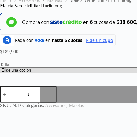
Inicio
Accesorios
Maletas
Maleta Verde Militar Hurlintong
Maleta Verde Militar Hurlintong
Compra con
en
6
cuotas de
$38.600
$
189,900
Talla
Maleta
Verde
Militar
Hurlintong
SKU:
N/D
Categorías:
Accesorios
,
Maletas
cantidad