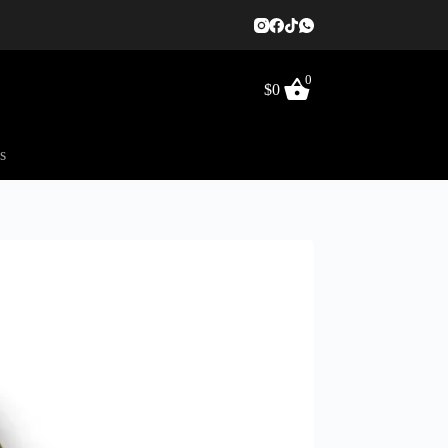
0
$
0
s