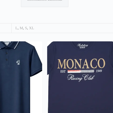
L
,
M
,
S
,
XL