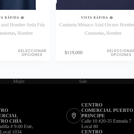
TA RÁPIDA
VISTA RÁPIDA
 azul Hombre Seda Fría
Camiseta Mónaco Azul Oscuro Hombr
amisetas
,
Hombre
Camisetas
,
Hombre
Este
SELECCIONAR
SELECCIONA
$
119,000
producto
OPCIONES
OPCIONES
tiene
múltiples
variantes.
Las
opciones
Mujer
Sale
se
pueden
elegir
en
CENTRO
la
TRO
COMERCIAL PUERTO
página
ERCIAL
PRINCIPE
de
RO CHÍA
Calle 10 #20-35 Entrada 7
producto
adilla # 9-00 Este,
Local 80
 Local 1034
CENTRO