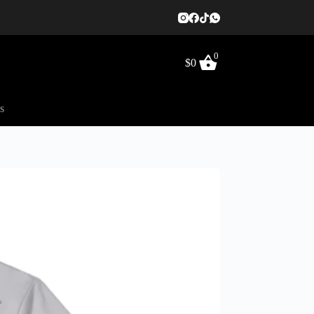
0
$
0
s