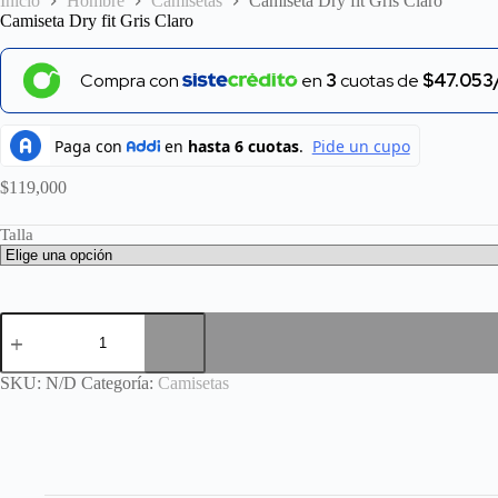
Inicio
Hombre
Camisetas
Camiseta Dry fit Gris Claro
Camiseta Dry fit Gris Claro
Compra con
en
3
cuotas de
$47.053
$
119,000
Talla
Camiseta
Dry
fit
Gris
SKU:
N/D
Categoría:
Camisetas
Claro
cantidad