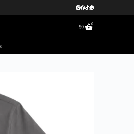
0
$
0
s