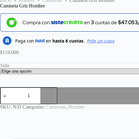
Inicio
Hombre
Camisetas
Camiseta Gris Hombre
Camiseta Gris Hombre
Compra con
en
3
cuotas de
$47.053
$
119,000
Talla
Camiseta
Gris
Hombre
cantidad
SKU:
N/D
Categorías:
Camisetas
,
Hombre