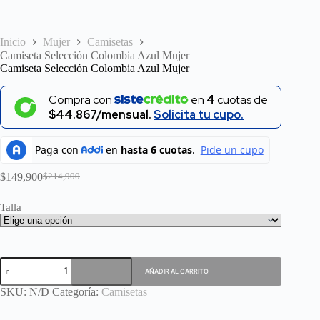
Inicio
Mujer
Camisetas
Camiseta Selección Colombia Azul Mujer
Camiseta Selección Colombia Azul Mujer
Compra con
en
4
cuotas de
$44.867/mensual.
Solicita tu cupo.
$
149,900
$
214,900
El
El
precio
precio
Talla
original
actual
era:
es:
$214,900.
$149,900.
Camiseta
AÑADIR AL CARRITO
Selección
Colombia
SKU:
N/D
Categoría:
Camisetas
Azul
Mujer