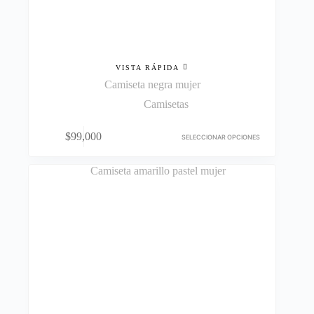
VISTA RÁPIDA
Camiseta negra mujer
Camisetas
Este
$
99,000
producto
SELECCIONAR OPCIONES
tiene
múltiples
variantes.
Las
opciones
se
pueden
elegir
en
la
página
de
producto