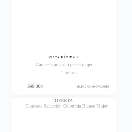
VISTA RÁPIDA
Camiseta amarillo pastel mujer
Camisetas
Este
$
99,000
producto
SELECCIONAR OPCIONES
tiene
múltiples
OFERTA
variantes.
Las
opciones
se
pueden
elegir