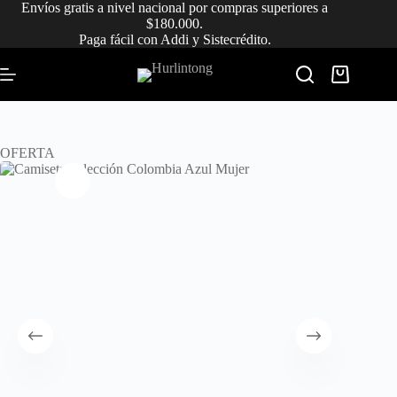
Saltar
Envíos gratis a nivel nacional por compras superiores a
al
$180.000.
contenido
Paga fácil con Addi y Sistecrédito.
Carro
de
compra
OFERTA