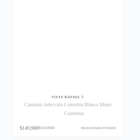
en
la
página
de
producto
VISTA RÁPIDA
Camiseta Selección Colombia Blanca Mujer
Camisetas
Este
$
149,900
$
214,900
producto
SELECCIONAR OPCIONES
El
El
tiene
precio
precio