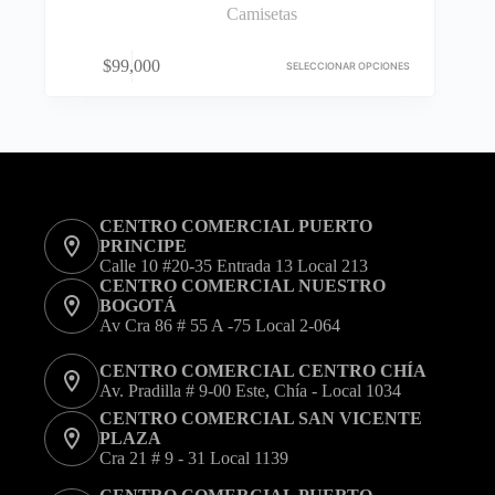
Camisetas
Este
$
99,000
producto
SELECCIONAR OPCIONES
tiene
múltiples
variantes.
Las
opciones
se
pueden
CENTRO COMERCIAL PUERTO
elegir
PRINCIPE
en
Calle 10 #20-35 Entrada 13 Local 213
la
CENTRO COMERCIAL NUESTRO
página
BOGOTÁ
de
Av Cra 86 # 55 A -75 Local 2-064
producto
CENTRO COMERCIAL CENTRO CHÍA
Av. Pradilla # 9-00 Este, Chía - Local 1034
CENTRO COMERCIAL SAN VICENTE
PLAZA
Cra 21 # 9 - 31 Local 1139