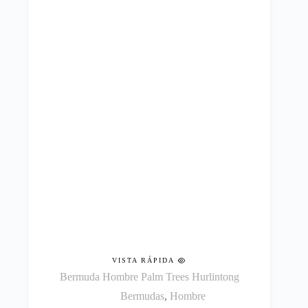
opciones
se
pueden
elegir
en
la
página
de
producto
VISTA RÁPIDA
Bermuda Hombre Palm Trees Hurlintong
Bermudas
,
Hombre