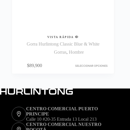
VISTA RÁPIDA
Gorra Hurlintong Classic Blue & White
Gorras
,
Hombre
Este
$
89,900
producto
SELECCIONAR OPCIONES
tiene
múltiples
variantes.
Las
opciones
se
pueden
elegir
CENTRO COMERCIAL PUERTO
en
PRINCIPE
la
Calle 10 #20-35 Entrada 13 Local 213
página
CENTRO COMERCIAL NUESTRO
de
BOGOTÁ