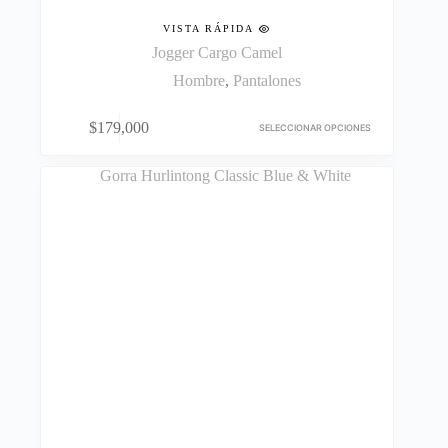
VISTA RÁPIDA
Jogger Cargo Camel
Hombre
,
Pantalones
Este
$
179,000
producto
SELECCIONAR OPCIONES
tiene
múltiples
variantes.
Las
opciones
se
pueden
elegir
en
la
página
de
producto