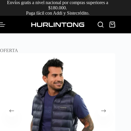
Saltar
Envíos gratis a nivel nacional por compras superiores a
al
$180.000.
contenido
Paga fácil con Addi y Sistecrédito.
Carro
de
compra
OFERTA