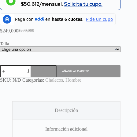
$50.612/mensual.
Solicita tu cupo.
$
249,000
$
299,000
El
El
precio
precio
Talla
original
actual
era:
es:
$299,000.
$249,000.
Chaleco
AÑADIR AL CARRITO
azul
cantidad
SKU:
N/D
Categorías:
Chalecos
,
Hombre
Descripción
Información adicional