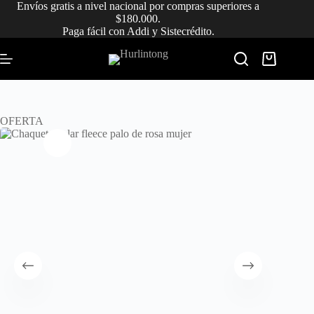
Saltar
Envíos gratis a nivel nacional por compras superiores a
al
$180.000.
contenido
Paga fácil con Addi y Sistecrédito.
Carro
de
compra
OFERTA