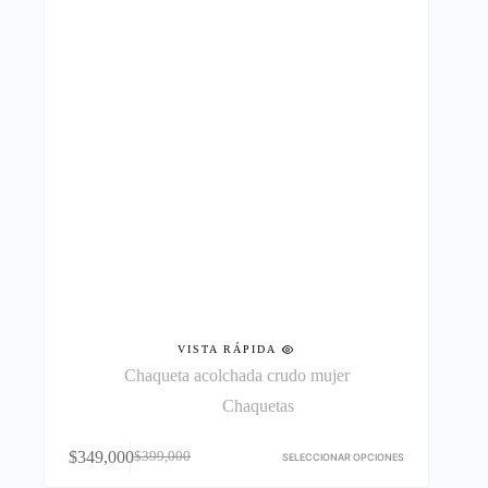
elegir
en
la
página
de
producto
VISTA RÁPIDA
Chaqueta acolchada crudo mujer
Chaquetas
Este
$
349,000
$
399,000
producto
SELECCIONAR OPCIONES
El
El
tiene
precio
precio