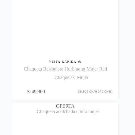
VISTA RÁPIDA
Chaqueta Beisbolera Hurlintong Mujer Red
Chaquetas
,
Mujer
Este
$
249,900
producto
SELECCIONAR OPCIONES
tiene
múltiples
OFERTA
variantes.
Las
opciones
se
pueden