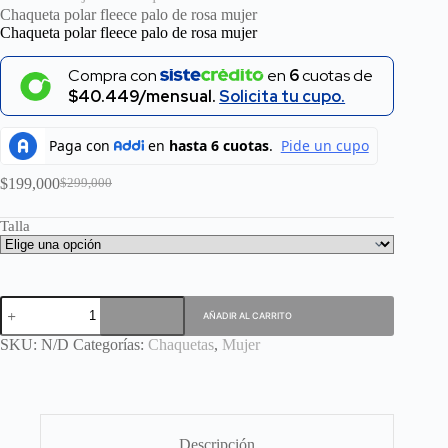
Chaqueta polar fleece palo de rosa mujer
Chaqueta polar fleece palo de rosa mujer
Compra con
en
6
cuotas de
$40.449/mensual.
Solicita tu cupo.
$
199,000
$
299,000
El
El
precio
precio
Talla
original
actual
era:
es:
$299,000.
$199,000.
Chaqueta
AÑADIR AL CARRITO
polar
fleece
SKU:
N/D
Categorías:
Chaquetas
,
Mujer
palo
de
rosa
mujer
cantidad
Descripción