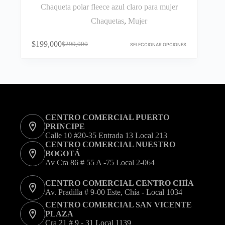
Chaqueta polar fleece azul claro para mujer
Chaquetas
,
Mujer
Este
$
199,000
$
299,000
producto
SELECCIONAR OPCIONES
El
El
tiene
precio
precio
múltiples
original
actual
variantes.
era:
es:
Las
$299,000.
$199,000.
opciones
se
pueden
CENTRO COMERCIAL PUERTO
elegir
PRINCIPE
en
Calle 10 #20-35 Entrada 13 Local 213
la
CENTRO COMERCIAL NUESTRO
página
BOGOTÁ
de
Av Cra 86 # 55 A -75 Local 2-064
producto
CENTRO COMERCIAL CENTRO CHÍA
Av. Pradilla # 9-00 Este, Chía - Local 1034
CENTRO COMERCIAL SAN VICENTE
PLAZA
Cra 21 # 9 - 31 Local 1139