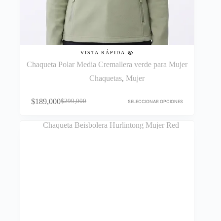
VISTA RÁPIDA
Chaqueta Polar Media Cremallera verde para Mujer
Chaquetas
,
Mujer
Este
$
189,000
$
299,000
producto
SELECCIONAR OPCIONES
El
El
tiene
precio
precio
múltiples
original
actual
variantes.
era:
es:
Las
$299,000.
$189,000.
opciones
se
pueden
elegir
en
la
página
de
producto