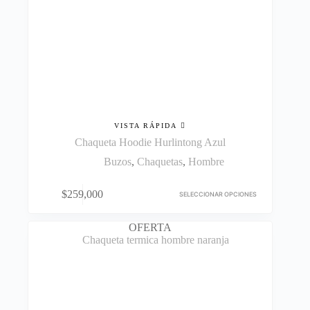
VISTA RÁPIDA
Chaqueta Hoodie Hurlintong Azul
Buzos
,
Chaquetas
,
Hombre
Este
$
259,000
producto
SELECCIONAR OPCIONES
tiene
múltiples
OFERTA
variantes.
Las
opciones
se
pueden
elegir
en