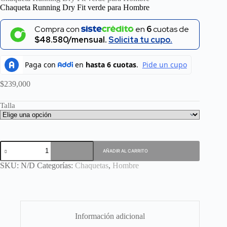
Chaqueta Running Dry Fit verde para Hombre
Compra con
en
6
cuotas de
$48.580/mensual.
Solicita tu cupo.
$
239,000
Talla
Chaqueta
AÑADIR AL CARRITO
Running
Dry
SKU:
N/D
Categorías:
Chaquetas
,
Hombre
Fit
verde
para
Hombre
cantidad
Información adicional