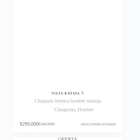
la
página
de
producto
VISTA RÁPIDA
Chaqueta termica hombre naranja
Chaquetas
,
Hombre
Este
$
299,000
$
349,000
producto
SELECCIONAR OPCIONES
El
El
tiene
precio
precio
múltiples
original
actual
OFERTA