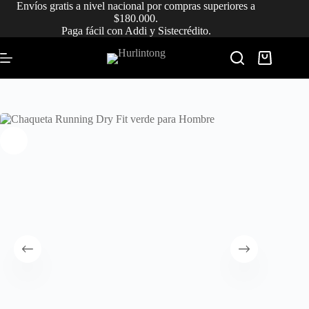
Saltar
Envíos gratis a nivel nacional por compras superiores a
al
$180.000.
contenido
Paga fácil con Addi y Sistecrédito.
Carro
de
compra