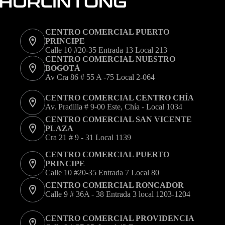
opciones
se
pueden
elegir
CENTRO COMERCIAL PUERTO
en
PRINCIPE
la
Calle 10 #20-35 Entrada 13 Local 213
página
CENTRO COMERCIAL NUESTRO
de
BOGOTÁ
producto
Av Cra 86 # 55 A -75 Local 2-064
CENTRO COMERCIAL CENTRO CHÍA
Av. Pradilla # 9-00 Este, Chía - Local 1034
CENTRO COMERCIAL SAN VICENTE
PLAZA
Cra 21 # 9 - 31 Local 1139
CENTRO COMERCIAL PUERTO
PRINCIPE
Calle 10 #20-35 Entrada 7 Local 80
CENTRO COMERCIAL RONCADOR
Calle 9 # 36A - 38 Entrada 3 local 1203-1204
CENTRO COMERCIAL PROVIDENCIA