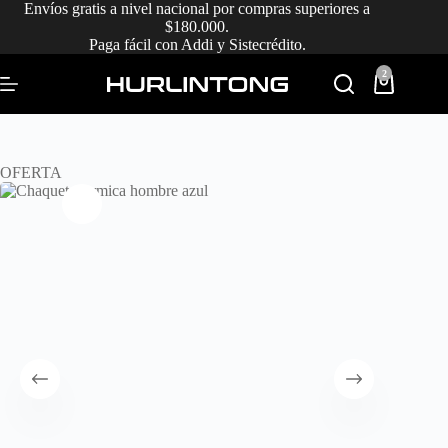
Saltar
Envíos gratis a nivel nacional por compras superiores a
al
$180.000.
contenido
Paga fácil con Addi y Sistecrédito.
2
Carro
de
compra
OFERTA