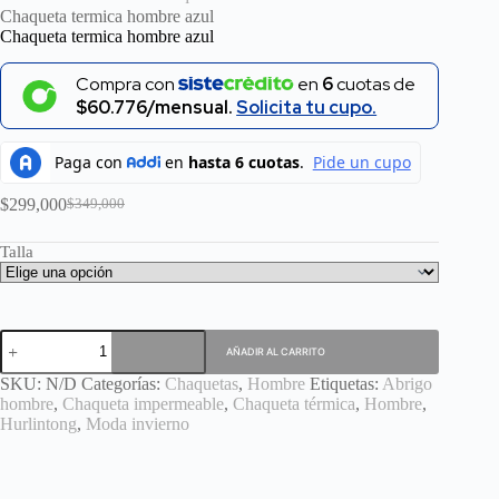
Chaqueta termica hombre azul
Chaqueta termica hombre azul
Compra con
en
6
cuotas de
$60.776/mensual.
Solicita tu cupo.
$
299,000
$
349,000
El
El
precio
precio
Talla
original
actual
era:
es:
$349,000.
$299,000.
Chaqueta
AÑADIR AL CARRITO
termica
hombre
SKU:
N/D
Categorías:
Chaquetas
,
Hombre
Etiquetas:
Abrigo
azul
hombre
,
Chaqueta impermeable
,
Chaqueta térmica
,
Hombre
,
cantidad
Hurlintong
,
Moda invierno