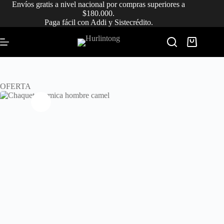
Saltar
Envíos gratis a nivel nacional por compras superiores a
al
$180.000.
contenido
Paga fácil con Addi y Sistecrédito.
Carro
de
compra
OFERTA