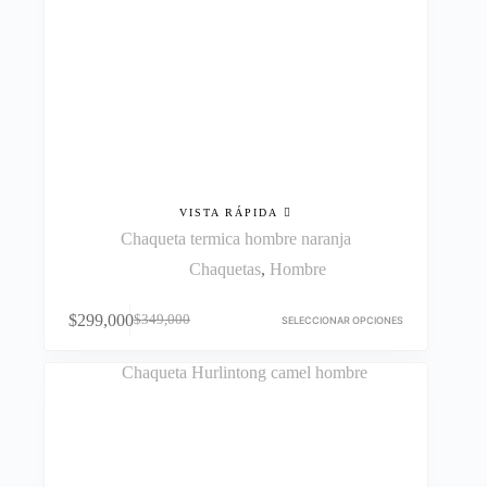
VISTA RÁPIDA
Chaqueta termica hombre naranja
Chaquetas
,
Hombre
Este
$
299,000
$
349,000
producto
SELECCIONAR OPCIONES
El
El
tiene
precio
precio
múltiples
original
actual
variantes.
era:
es:
Las
$349,000.
$299,000.
opciones
se
pueden
elegir