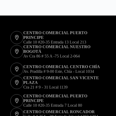
variantes.
Las
opciones
se
pueden
elegir
en
CENTRO COMERCIAL PUERTO
la
PRINCIPE
página
Calle 10 #20-35 Entrada 13 Local 213
de
CENTRO COMERCIAL NUESTRO
producto
BOGOTÁ
Av Cra 86 # 55 A -75 Local 2-064
CENTRO COMERCIAL CENTRO CHÍA
Av. Pradilla # 9-00 Este, Chía - Local 1034
CENTRO COMERCIAL SAN VICENTE
PLAZA
Cra 21 # 9 - 31 Local 1139
CENTRO COMERCIAL PUERTO
PRINCIPE
Calle 10 #20-35 Entrada 7 Local 80
CENTRO COMERCIAL RONCADOR