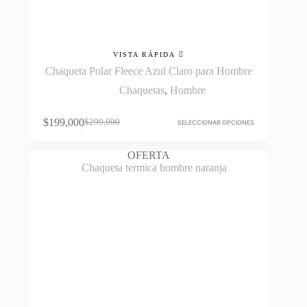
VISTA RÁPIDA
Chaqueta Polar Fleece Azul Claro para Hombre
Chaquetas
,
Hombre
Este
$
199,000
$
299,000
producto
SELECCIONAR OPCIONES
El
El
tiene
precio
precio
múltiples
original
actual
OFERTA
variantes.
era:
es:
Las
$299,000.
$199,000.
opciones
se
pueden
elegir
en
la
página
de
producto