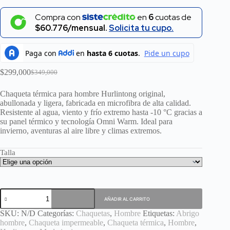
Compra con
en
6
cuotas de
$60.776/mensual.
Solicita tu cupo.
$
299,000
$
349,000
El
El
precio
precio
Chaqueta térmica para hombre Hurlintong original,
original
actual
abullonada y ligera, fabricada en microfibra de alta calidad.
era:
es:
Resistente al agua, viento y frío extremo hasta -10 °C gracias a
$349,000.
$299,000.
su panel térmico y tecnología Omni Warm. Ideal para
invierno, aventuras al aire libre y climas extremos.
Talla
Chaqueta
AÑADIR AL CARRITO
termica
hombre
SKU:
N/D
Categorías:
Chaquetas
,
Hombre
Etiquetas:
Abrigo
camel
hombre
,
Chaqueta impermeable
,
Chaqueta térmica
,
Hombre
,
cantidad