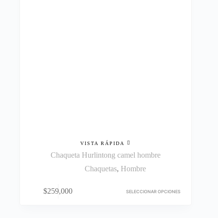
en
la
página
de
producto
VISTA RÁPIDA
Chaqueta Hurlintong camel hombre
Chaquetas
,
Hombre
Este
$
259,000
producto
SELECCIONAR OPCIONES
tiene
múltiples