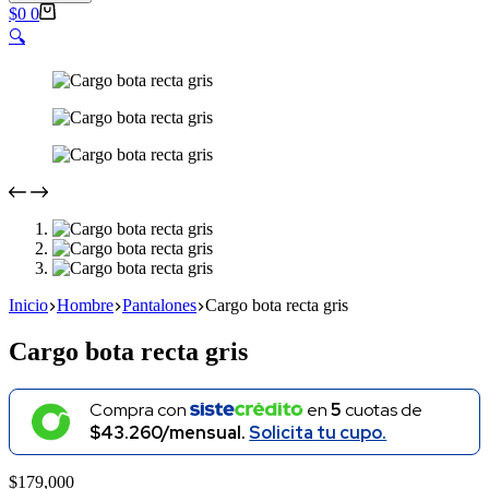
Carro
$
0
0
de
🔍
compra
Inicio
Hombre
Pantalones
Cargo bota recta gris
Cargo bota recta gris
Compra con
en
5
cuotas de
$43.260/mensual.
Solicita tu cupo.
$
179,000