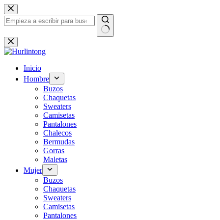
Saltar
al
contenido
Sin
resultados
Inicio
Hombre
Buzos
Chaquetas
Sweaters
Camisetas
Pantalones
Chalecos
Bermudas
Gorras
Maletas
Mujer
Buzos
Chaquetas
Sweaters
Camisetas
Pantalones