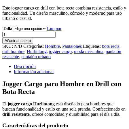
Este jogger cargo en drill con bota recta combina resistencia, estilo y
funcionalidad. Un diseño masculino, cómodo y moderno para uso
urbano o casual.
Talla
Limpiar
Cargo
bota
Añadir al carrito
recta
SKU:
N/D
Categorías:
Hombre
,
Pantalones
Etiquetas:
bota recta
,
gris
drill hombre
,
Hurlintong
,
jogger cargo
,
moda masculina
,
pantalón
cantidad
resistente
,
pantalón urbano
Descripción
Información adicional
Jogger Cargo para Hombre en Drill con
Bota Recta
El
jogger cargo Hurlintong
está diseñado para hombres que
buscan funcionalidad y estilo en una sola prenda. Confeccionado en
drill resistente
, ofrece comodidad y durabilidad para el día a día.
Características del producto