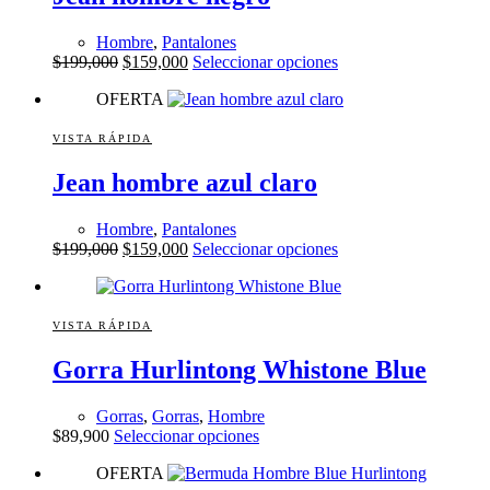
Hombre
,
Pantalones
El
El
Este
$
199,000
$
159,000
Seleccionar opciones
precio
precio
producto
OFERTA
original
actual
tiene
era:
es:
múltiples
$199,000.
$159,000.
variantes.
VISTA RÁPIDA
Las
Jean hombre azul claro
opciones
se
pueden
Hombre
,
Pantalones
elegir
El
El
Este
$
199,000
$
159,000
Seleccionar opciones
en
precio
precio
producto
la
original
actual
tiene
página
era:
es:
múltiples
de
$199,000.
$159,000.
variantes.
VISTA RÁPIDA
producto
Las
Gorra Hurlintong Whistone Blue
opciones
se
pueden
Gorras
,
Gorras
,
Hombre
elegir
Este
$
89,900
Seleccionar opciones
en
producto
la
OFERTA
tiene
página