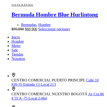
múltiples
de
variantes.
VISTA RÁPIDA
producto
Las
Bermuda Hombre Blue Hurlintong
opciones
se
pueden
Bermudas
,
Hombre
elegir
El
El
Este
$
99,000
$
69,900
Seleccionar opciones
en
precio
precio
producto
la
Inicio
original
actual
tiene
página
Hombre
era:
es:
múltiples
de
Mujer
$99,000.
$69,900.
variantes.
producto
Sale
Las
Tiendas
opciones
Nosotros
se
pueden
elegir
en
la
CENTRO COMERCIAL PUERTO PRINCIPE
Calle 10
página
#20-35 Entrada 13 Local 213
de
producto
CENTRO COMERCIAL NUESTRO BOGOTÁ
Av Cra 86
# 55 A -75 Local 2-064