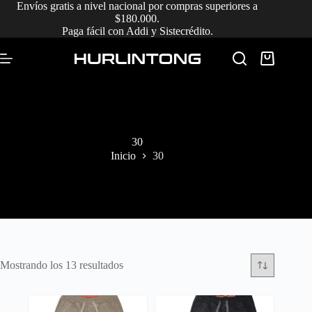
Saltar
Envíos gratis a nivel nacional por compras superiores a
al
$180.000.
contenido
Paga fácil con Addi y Sistecrédito.
Carro
de
compra
30
Inicio
30
Ordenado
Mostrando los 13 resultados
por
los
últimos