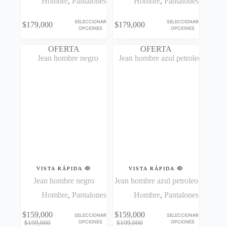
Hombre
,
Pantalones
Hombre
,
Pantalones
Este
Este
SELECCIONAR
SELECCIONAR
$
179,000
$
179,000
producto
producto
OPCIONES
OPCIONES
tiene
tiene
múltiples
múltiples
OFERTA
OFERTA
variantes.
variantes.
Las
Las
opciones
opciones
se
se
pueden
pueden
elegir
elegir
en
en
la
la
página
página
de
de
producto
producto
VISTA RÁPIDA
VISTA RÁPIDA
Jean hombre negro
Jean hombre azul petroleo
Hombre
,
Pantalones
Hombre
,
Pantalones
Este
Este
$
159,000
$
159,000
SELECCIONAR
SELECCIONAR
producto
producto
El
El
El
El
OPCIONES
OPCIONES
$
199,000
$
199,000