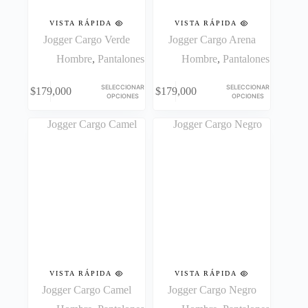
producto
producto
VISTA RÁPIDA
VISTA RÁPIDA
Jogger Cargo Verde
Jogger Cargo Arena
Hombre
,
Pantalones
Hombre
,
Pantalones
Este
Este
SELECCIONAR
SELECCIONAR
$
179,000
$
179,000
producto
producto
OPCIONES
OPCIONES
tiene
tiene
múltiples
múltiples
variantes.
variantes.
Las
Las
opciones
opciones
se
se
pueden
pueden
elegir
elegir
en
en
la
la
página
página
de
de
producto
producto
VISTA RÁPIDA
VISTA RÁPIDA
Jogger Cargo Camel
Jogger Cargo Negro