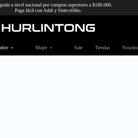
gratis a nivel nacional por compras superiores a $180.000.
Paga fácil con Addi y Sistecrédito.
mbre
Mujer
Sale
Tiendas
Nosotro