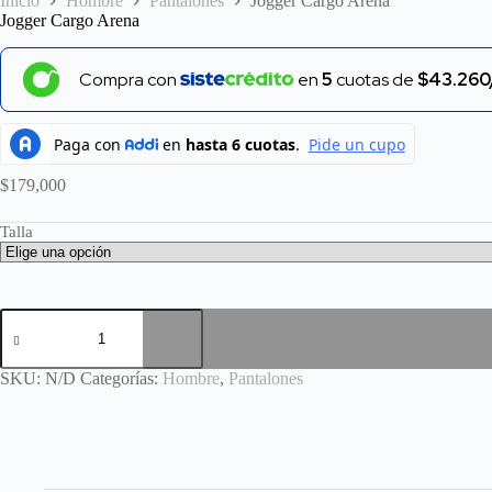
Inicio
Hombre
Pantalones
Jogger Cargo Arena
Jogger Cargo Arena
Compra con
en
5
cuotas de
$43.260
$
179,000
Talla
Jogger
Cargo
Arena
cantidad
SKU:
N/D
Categorías:
Hombre
,
Pantalones