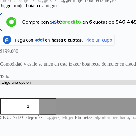
Inicio
Mujer
Joggers
Jogger mujer bota recta negro
Jogger mujer bota recta negro
Compra con
en
6
cuotas de
$40.449
$
199,000
Comodidad y estilo se unen en este jogger bota recta de mujer en algodón
Talla
Jogger
mujer
bota
recta
SKU:
N/D
Categorías:
Joggers
,
Mujer
Etiquetas:
algodón perchado
,
bo
negro
cantidad