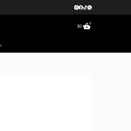
0
$
0
s