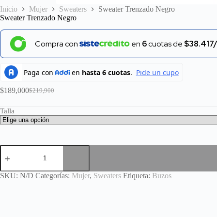
Inicio
Mujer
Sweaters
Sweater Trenzado Negro
Sweater Trenzado Negro
Compra con
en
6
cuotas de
$38.417
$
189,000
$
219,900
El
El
precio
precio
Talla
original
actual
era:
es:
$219,900.
$189,000.
Sweater
Trenzado
Negro
cantidad
SKU:
N/D
Categorías:
Mujer
,
Sweaters
Etiqueta:
Buzos