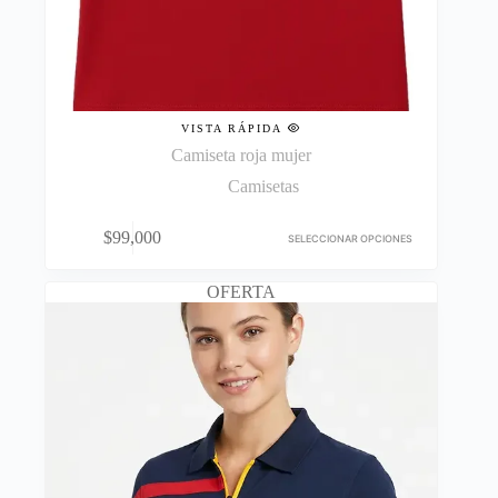
VISTA RÁPIDA
Camiseta roja mujer
Camisetas
Este
$
99,000
producto
SELECCIONAR OPCIONES
tiene
múltiples
OFERTA
variantes.
Las
opciones
se
pueden
elegir
en
la
página
de