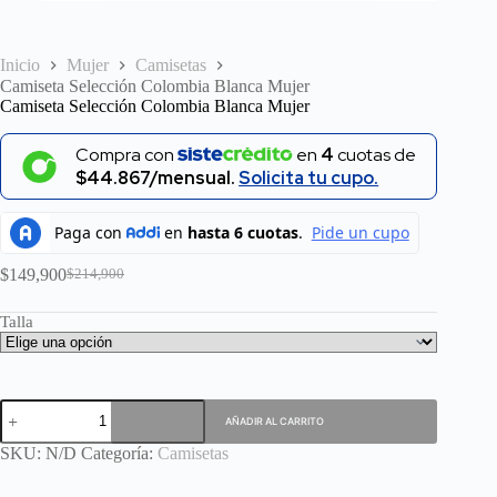
Inicio
Mujer
Camisetas
Camiseta Selección Colombia Blanca Mujer
Camiseta Selección Colombia Blanca Mujer
Compra con
en
4
cuotas de
$44.867/mensual.
Solicita tu cupo.
$
149,900
$
214,900
El
El
precio
precio
Talla
original
actual
era:
es:
$214,900.
$149,900.
Camiseta
AÑADIR AL CARRITO
Selección
Colombia
SKU:
N/D
Categoría:
Camisetas
Blanca
Mujer