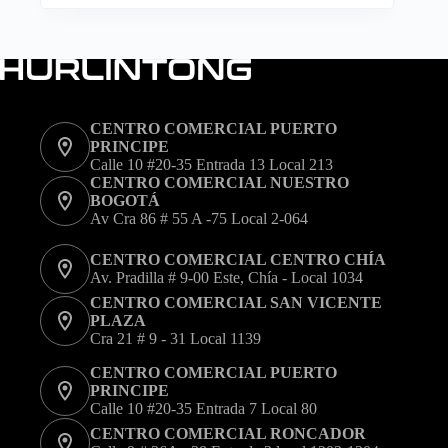
tiene
múltiples
variantes.
Las
opciones
se
pueden
elegir
CENTRO COMERCIAL PUERTO
en
PRINCIPE
la
Calle 10 #20-35 Entrada 13 Local 213
página
CENTRO COMERCIAL NUESTRO
de
BOGOTÁ
producto
Av Cra 86 # 55 A -75 Local 2-064
CENTRO COMERCIAL CENTRO CHÍA
Av. Pradilla # 9-00 Este, Chía - Local 1034
CENTRO COMERCIAL SAN VICENTE
PLAZA
Cra 21 # 9 - 31 Local 1139
CENTRO COMERCIAL PUERTO
PRINCIPE
Calle 10 #20-35 Entrada 7 Local 80
CENTRO COMERCIAL RONCADOR