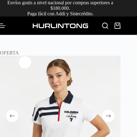
Saltar
Envíos gratis a nivel nacional por compras superiores a
al
$180.000.
contenido
Paga fácil con Addi y Sistecrédito.
Carro
de
compra
OFERTA